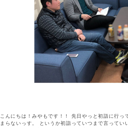
l
e
こんにちは！みやもです！！ 先日やっと初詣に行っ
まらないっす。 というか初詣っていつまで言ってい