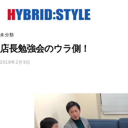
未分類
店長勉強会のウラ側！
2018年2月9日
b
/
y
0
h
件
y
の
b
コ
r
メ
i
ン
d
ト
s
t
y